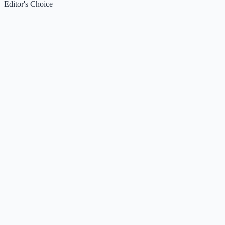
Editor's Choice
Claude
5
🌟
来自 Anthropic 的人工智能助手，通过自然语言交互帮助用
完成多项任务。
Kimi / Moonshot AI
4.7
🌟
月之暗面推出的大模型与开放平台，专注超长上下文、多模
理解与智能体协作。
Xiaomi MiMo
4.5
🌟
小米推出的大模型系列，专注推理、编程、智能体与端侧AI
场景，提供多模态基座与语音合成能力。
DeepSeek
4.5
🌟