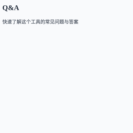
Q&A
快速了解这个工具的常见问题与答案
这个工具是否提供免费版？
Answer
是的，SkillOpt 完全开源（MIT 协议），可免费使用、
修改和分发。
这个工具如何收费？
Answer
工具本身免费开源，但优化和运行过程中调用外部大
型 API（如 OpenAI、Claude、Qwen 等）会产生相应
API 费用。
这个工具是否支持 API？
Answer
支持。SkillOpt 提供 Python SDK 和命令行接口