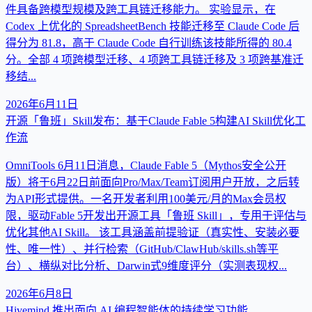
件具备跨模型规模及跨工具链迁移能力。 实验显示，在
Codex 上优化的 SpreadsheetBench 技能迁移至 Claude Code 后
得分为 81.8，高于 Claude Code 自行训练该技能所得的 80.4
分。全部 4 项跨模型迁移、4 项跨工具链迁移及 3 项跨基准迁
移结...
2026年6月11日
开源「鲁班」Skill发布：基于Claude Fable 5构建AI Skill优化工
作流
OmniTools 6月11日消息，Claude Fable 5（Mythos安全公开
版）将于6月22日前面向Pro/Max/Team订阅用户开放，之后转
为API形式提供。一名开发者利用100美元/月的Max会员权
限，驱动Fable 5开发出开源工具「鲁班 Skill」，专用于评估与
优化其他AI Skill。 该工具涵盖前提验证（真实性、安装必要
性、唯一性）、并行检索（GitHub/ClawHub/skills.sh等平
台）、横纵对比分析、Darwin式9维度评分（实测表现权...
2026年6月8日
Hivemind 推出面向 AI 编程智能体的持续学习功能