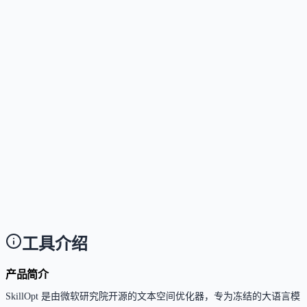
（CLI），开发者可通过代码或脚本直接调用其训练与
优化能力。
这个工具是否支持中文或多语言？
Answer
项目文档与代码以英文为主。作为开源库，社区可贡
多语言翻译。
使用这个工具需要技术背景吗？
Answer
需要。用户需具备 Python 环境配置、命令行操作基础
并了解大模型 API 调用与智能体提示词设计的基本概
念。
工具介绍
产品简介
SkillOpt 是由微软研究院开源的文本空间优化器，专为冻结的大语言模