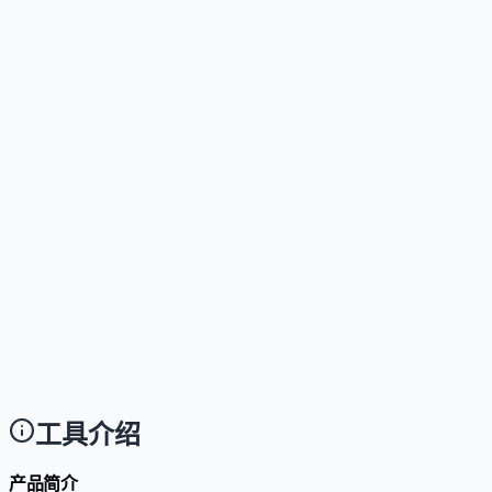
这个工具是否提供免费版？
Answer
提供免费版，包含 100 次活跃对话、2 个智能体与 2 
这个工具如何收费？
Answer
Pro 版 30 美元/月（1,000 次对话、5 个智能体、
这个工具支持哪些访问方式？
Answer
主要通过命令行工具（desktop_app）部署，同时提供
这个工具是否支持 API？
Answer
支持 API，开发者可通过接口将智能体输出与内部系统
工具介绍
产品简介