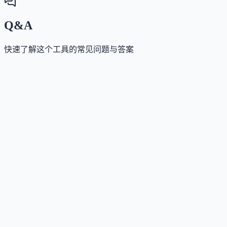
Q&A
快速了解这个工具的常见问题与答案
这个工具是否支持 API？
Answer
支持。平台核心即为 OpenAI 兼容的 HTTP API，提供
Python、Node.js、cURL 等多种 SDK 示例，可直接替
现有 OpenAI 客户端的 base_url 使用。
这个工具如何收费？
Answer
采用免费+订阅模式。免费版永久免费，提供注册即赠
$5 信用额度，以及每日 50 次请求和 20 万 Token 额度
付费套餐按月或按年订阅（$20–$500/月），包含更高
求速率、更多流水线配额、托管智能体部署及企业级