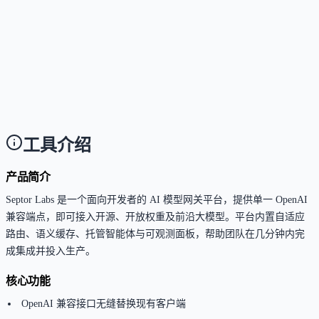
持。
这个工具是否支持自动化工作流？
Answer
支持。平台内置流水线（Pipelines）与托管智能体
（Agents），支持按需、定时或 Webhook 触发，可组
模型、工具与自有数据构建可复用的自动化工作流。
工具介绍
产品简介
Septor Labs 是一个面向开发者的 AI 模型网关平台，提供单一 OpenAI
兼容端点，即可接入开源、开放权重及前沿大模型。平台内置自适应
路由、语义缓存、托管智能体与可观测面板，帮助团队在几分钟内完
成集成并投入生产。
核心功能
OpenAI 兼容接口无缝替换现有客户端