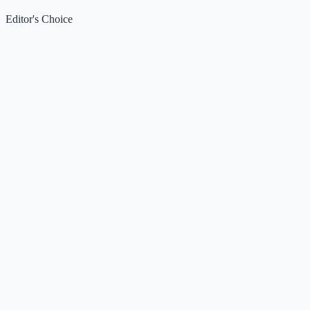
Editor's Choice
Claude
5
🌟
来自 Anthropic 的人工智能助手，通过自然语言交互帮助用
完成多项任务。
Kimi / Moonshot AI
4.7
🌟
月之暗面推出的大模型与开放平台，专注超长上下文、多模
理解与智能体协作。
Xiaomi MiMo
4.5
🌟
小米推出的大模型系列，专注推理、编程、智能体与端侧AI
场景，提供多模态基座与语音合成能力。