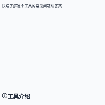
快速了解这个工具的常见问题与答案
这个工具是否提供免费版？
Answer
提供免费使用额度，用户可直接在网页端体验基础降
功能，满足日常轻度处理需求。
这个工具如何收费？
Answer
超出免费额度后，可按需购买一次性处理时长包（如3
分钟、1小时等），无订阅绑定，无需持续付费。
这个工具支持哪些访问方式？
Answer
目前仅支持通过网页浏览器直接访问使用。
工具介绍