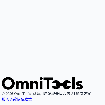
Google Gemini
4
🌟
谷歌推出的个人AI助手，基于其最先进大语言模型，支持写
作、研究、解释与内容创作。
Grok
4
🌟
由xAI推出的AI助手，专注真理性与客观性，提供实时搜索
图像生成功能。
© 2026 OmniTools. 帮助用户发现最适合的 AI 解决方案。
服务条款
隐私政策