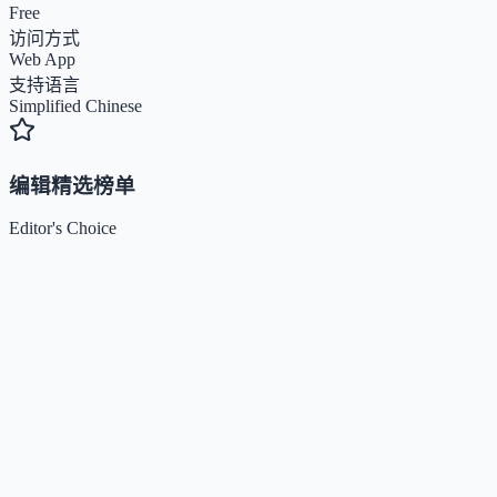
Free
访问方式
Web App
支持语言
Simplified Chinese
编辑精选榜单
Editor's Choice
Claude
5
🌟
来自 Anthropic 的人工智能助手，通过自然语言交互帮助用
完成多项任务。
Kimi / Moonshot AI
4.7
🌟
月之暗面推出的大模型与开放平台，专注超长上下文、多模