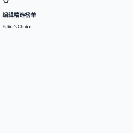
编辑精选榜单
Editor's Choice
Claude
5
🌟
来自 Anthropic 的人工智能助手，通过自然语言交互帮助用
完成多项任务。
Kimi / Moonshot AI
4.7
🌟
月之暗面推出的大模型与开放平台，专注超长上下文、多模
理解与智能体协作。
Xiaomi MiMo
4.5
🌟
小米推出的大模型系列，专注推理、编程、智能体与端侧AI