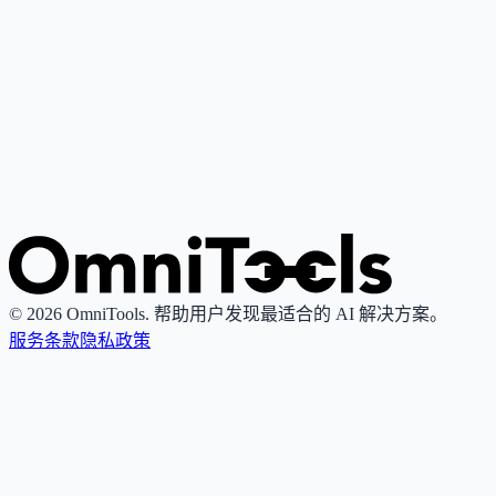
谷歌推出的个人AI助手，基于其最先进大语言模型，支持写
作、研究、解释与内容创作。
Grok
4
🌟
由xAI推出的AI助手，专注真理性与客观性，提供实时搜索
图像生成功能。
© 2026 OmniTools. 帮助用户发现最适合的 AI 解决方案。
服务条款
隐私政策