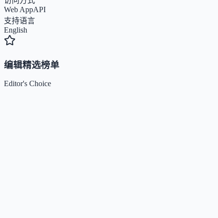
访问方式
Web App
API
支持语言
English
编辑精选榜单
Editor's Choice
Claude
5
🌟
来自 Anthropic 的人工智能助手，通过自然语言交互帮助
Kimi / Moonshot AI
4.7
🌟
月之暗面推出的大模型与开放平台，专注超长上下文、多模
Xiaomi MiMo
4.5
🌟