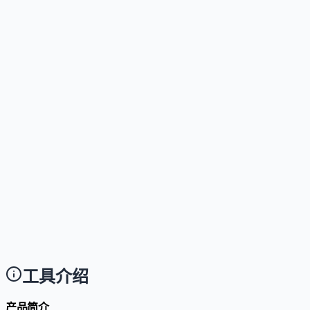
这个工具是否提供免费版？
Answer
提供永久免费版，包含每月 10,000 Spans、3 天数据
这个工具如何收费？
Answer
Pro 版每月 49 美元，提供 100 万 Spans、14
持，需联系销售获取报价。
这个工具是否支持 API？
Answer
支持。Foglamp 提供官方 SDK，开发者可通过两行代码将 Verc
使用这个工具需要技术背景吗？
Answer
需要基础开发能力，使用者需熟悉 JavaScript/TypeSc
工具介绍
产品简介