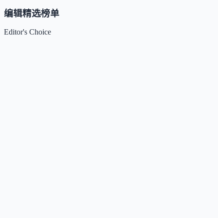
编辑精选榜单
Editor's Choice
Claude
5
🌟
来自 Anthropic 的人工智能助手，通过自然语言交互帮助
Kimi / Moonshot AI
4.7
🌟
月之暗面推出的大模型与开放平台，专注超长上下文、多模
Xiaomi MiMo
4.5
🌟
小米推出的大模型系列，专注推理、编程、智能体与端侧A
DeepSeek
4.5
🌟