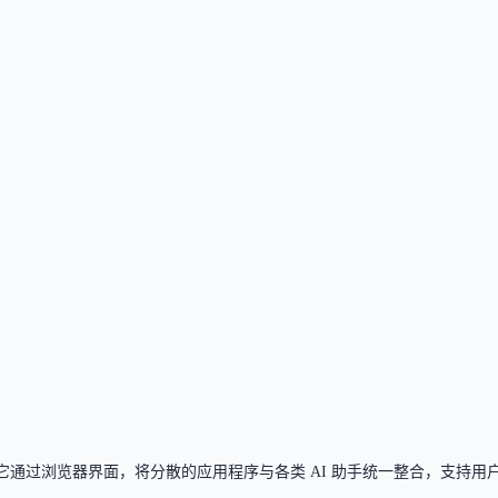
无需付费订阅。
任意现代浏览器中使用。
划。
器操作，界面简洁。
计算机”。它通过浏览器界面，将分散的应用程序与各类 AI 助手统一整合，