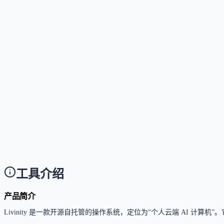
Answer
Livinity 是开源项目，代码可免费获取并自行部署，
这个工具支持哪些访问方式？
Answer
主要通过浏览器（Web App）访问，部署完成后可在
这个工具是否支持中文或多语言？
Answer
官方界面与文档目前为英文，暂未公布多语言支持计
使用这个工具需要技术背景吗？
Answer
是的，部署需基础服务器运维能力；日常使用为浏览
工具介绍
产品简介
Livinity 是一款开源自托管的操作系统，定位为“个人云端 AI 