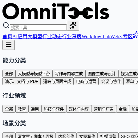
首页
AI应用
大模型
行业动态
行业深度
Workflow Lab
Web3 专区
能力分类
全部
大模型与模型平台
写作与内容生成
图像生成与设计
视频生成
演示、文档与 PDF
建站与页面生成
电商与运营
会议与协作
表单与
行业领域
全部
教育
通用
科技与软件
媒体与内容
营销与广告
金融
加密
场景分类
全部
写文章 / 脚本 / 周报
内容创作
文案写作
社媒运营
SEO 优