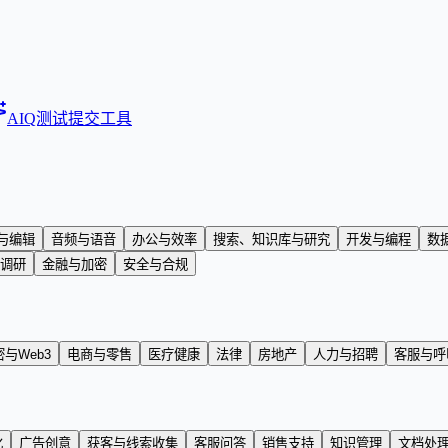
AIQ测试
提交工具
与编辑
音频与语音
办公与效率
搜索、知识库与研究
开发与编程
数
调研
金融与加密
安全与合规
与Web3
电商与零售
医疗健康
法律
房地产
人力与招聘
客服与呼
化
广告创意
获客与线索收集
客服问答
销售支持
知识管理
文档处