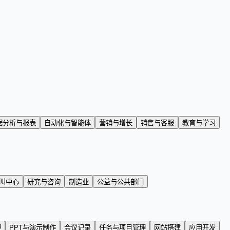
据分析与报表
自动化与智能体
营销与增长
销售与客服
教育与学习
叫中心
研究与咨询
制造业
公益与公共部门
理
PPT与演示制作
会议记录
任务与项目管理
网站搭建
应用开发