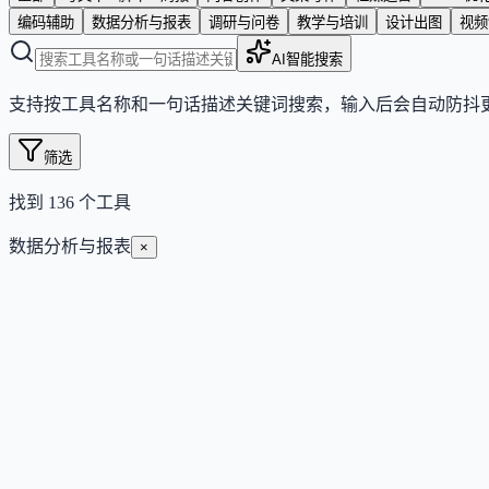
编码辅助
数据分析与报表
调研与问卷
教学与培训
设计出图
视频
AI智能搜索
支持按工具名称和一句话描述关键词搜索，输入后会自动防抖
筛选
找到
136
个工具
数据分析与报表
×
Mindra
用一句话描述需求，Mindra 自动组建专属 AI 智能体团
Freemium
Subscription
自动化与智能体
营销与广告
#
数据分析与报表
#
流程自动化
查看详情
访问官网