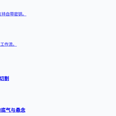
，支持自带密钥。
与工作流。
切割
的底气与悬念