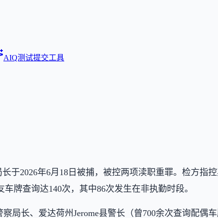
AIQ测试
提交工具
Hills警察局长于2026年6月18日被捕，被控两项渎职重罪。
车牌查询达140次，其中86次发生在非执勤时段。
on警察局长、爱达荷州Jerome县警长（曾700余次查询