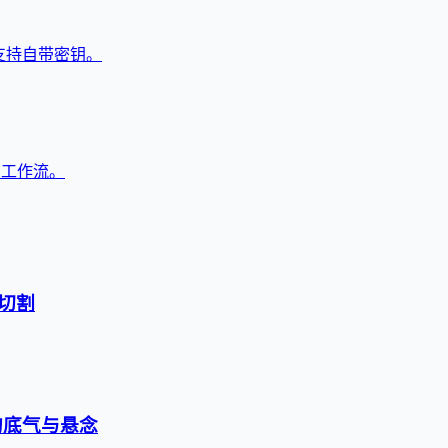
，支持自带密钥。
与工作流。
切割
的底气与悬念