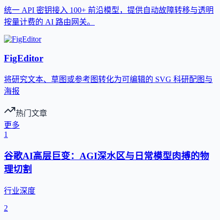
统一 API 密钥接入 100+ 前沿模型，提供自动故障转移与透明
按量计费的 AI 路由网关。
FigEditor
将研究文本、草图或参考图转化为可编辑的 SVG 科研配图与
海报
热门文章
更多
1
谷歌AI高层巨变：AGI深水区与日常模型肉搏的物
理切割
行业深度
2