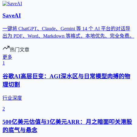
SaveAI
一键将 ChatGPT、Claude、Gemini 等 14 个 AI 平台的对话导
出为 PDF、Word、Markdown 等格式，本地优先、完全免费。
热门文章
更多
1
谷歌AI高层巨变：AGI深水区与日常模型肉搏的物
理切割
行业深度
2
500亿美元估值与3亿美元ARR：月之暗面叩关港股
的底气与悬念