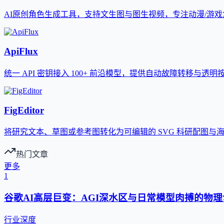
AI原创角色生成工具，支持文生图与图生视频，专注动漫/游
ApiFlux
统一 API 密钥接入 100+ 前沿模型，提供自动故障转移与透明
FigEditor
将研究文本、草图或参考图转化为可编辑的 SVG 科研配图与
热门文章
更多
1
谷歌AI高层巨变：AGI深水区与日常模型肉搏的物理
行业深度