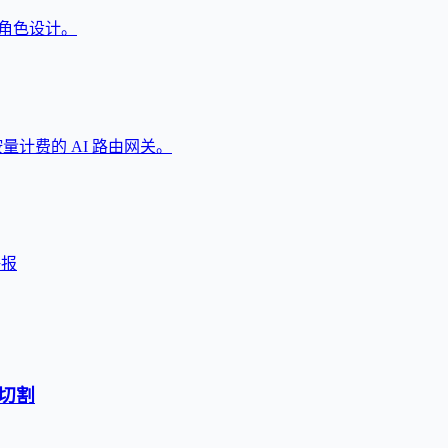
戏角色设计。
按量计费的 AI 路由网关。
海报
切割