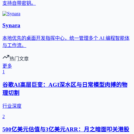
支持自带密钥。
Synara
本地优先的桌面开发指挥中心，统一管理多个 AI 编程智能体
与工作流。
热门文章
更多
1
谷歌AI高层巨变：AGI深水区与日常模型肉搏的物
理切割
行业深度
2
500亿美元估值与3亿美元ARR：月之暗面叩关港股