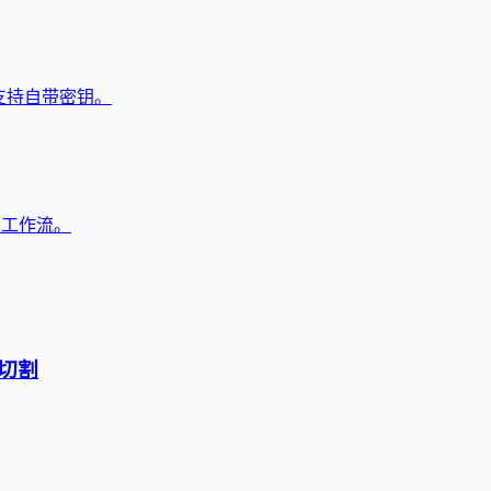
，支持自带密钥。
与工作流。
切割