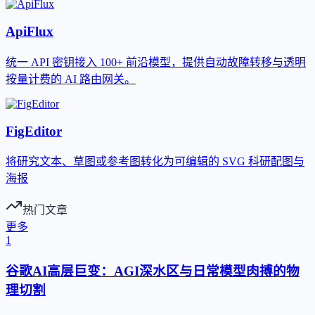
ApiFlux
统一 API 密钥接入 100+ 前沿模型，提供自动故障转移与透明
按量计费的 AI 路由网关。
FigEditor
将研究文本、草图或参考图转化为可编辑的 SVG 科研配图与
海报
热门文章
更多
1
谷歌AI高层巨变：AGI深水区与日常模型肉搏的物
理切割