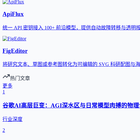
ApiFlux
统一 API 密钥接入 100+ 前沿模型，提供自动故障转移与透明
FigEditor
将研究文本、草图或参考图转化为可编辑的 SVG 科研配图与
热门文章
更多
1
谷歌AI高层巨变：AGI深水区与日常模型肉搏的物理
行业深度
2