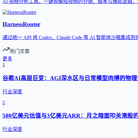
AI 视频分析工具，一键拆解短视频的分镜、脚本与爆款逻辑
HarnessRouter
通过统一 API 将 Codex、Claude Code 等 AI 智能体沙箱集
热门文章
更多
1
谷歌AI高层巨变：AGI深水区与日常模型肉搏的物理
行业深度
2
500亿美元估值与3亿美元ARR：月之暗面叩关港股
行业深度