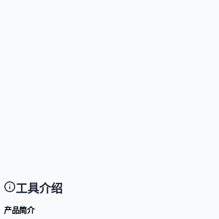
这个工具支持哪些访问方式？
Answer
支持网页端使用；提供开发者文档与 API 集成能力。
这个工具是否支持中文或多语言？
Answer
支持简体中文、繁体中文、英文、西班牙文、阿拉伯
文、法文、德文、印尼文、意大利文、葡萄牙文、俄
文、泰文、越南文等十余种语言。
这个工具是否适合团队使用？
Answer
非常适合，提供团队共享收件箱、对话分配、角色权
管理及实时协作功能。
工具介绍
产品简介