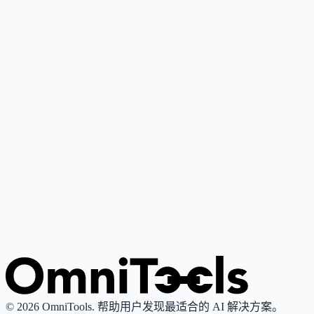
Google Gemini
4
🌟
谷歌推出的个人AI助手，基于其最先进大语言模型，支持写
作、研究、解释与内容创作。
Grok
4
🌟
由xAI推出的AI助手，专注真理性与客观性，提供实时搜索
图像生成功能。
© 2026 OmniTools. 帮助用户发现最适合的 AI 解决方案。