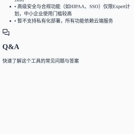
•
高级安全与合规功能（如HIPAA、SSO）仅限Expert计
划，中小企业使用门槛较高
•
暂不支持私有化部署，所有功能依赖云端服务
Q&A
快速了解这个工具的常见问题与答案
这个工具是否提供免费版？
Answer
提供14天免费试用，无需信用卡，可完整体验Essential
Advanced、Expert所有功能及Fin AI Agent、Copilot等
加能力。正式使用需订阅付费计划，无永久免费版本
这个工具如何收费？
Answer
采用订阅制：Essential $29/座/月、Advanced $85/座/月