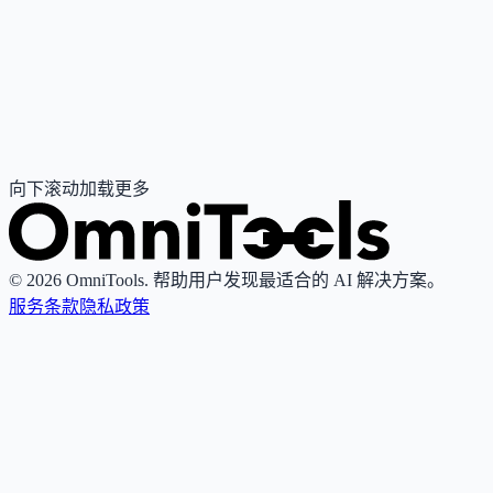
面向企业的对话式AI平台，整合聊天与语音客服，实现从首
次触达到最终解决的全流程自动化。
Subscription
销售与客服
客服与呼叫中心
#
客服问答
#
销售支持
#
知识管理
查看详情
访问官网
向下滚动加载更多
© 2026 OmniTools. 帮助用户发现最适合的 AI 解决方案。
服务条款
隐私政策