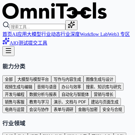
首页
AI应用
大模型
行业动态
行业深度
Workflow Lab
Web3 专区
AIQ测试
提交工具
能力分类
全部
大模型与模型平台
写作与内容生成
图像生成与设计
视频生成与编辑
音频与语音
办公与效率
搜索、知识库与研究
开发与编程
数据分析与报表
自动化与智能体
营销与增长
销售与客服
教育与学习
演示、文档与 PDF
建站与页面生成
电商与运营
会议与协作
表单与调研
金融与加密
安全与合规
行业领域