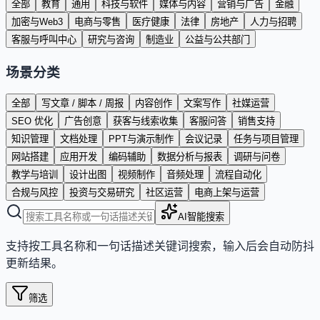
全部
教育
通用
科技与软件
媒体与内容
营销与广告
金融
加密与Web3
电商与零售
医疗健康
法律
房地产
人力与招聘
客服与呼叫中心
研究与咨询
制造业
公益与公共部门
场景分类
全部
写文章 / 脚本 / 周报
内容创作
文案写作
社媒运营
SEO 优化
广告创意
获客与线索收集
客服问答
销售支持
知识管理
文档处理
PPT与演示制作
会议记录
任务与项目管理
网站搭建
应用开发
编码辅助
数据分析与报表
调研与问卷
教学与培训
设计出图
视频制作
音频处理
流程自动化
合规与风控
投资与交易研究
社区运营
电商上架与运营
AI智能搜索
支持按工具名称和一句话描述关键词搜索，输入后会自动防抖
更新结果。
筛选