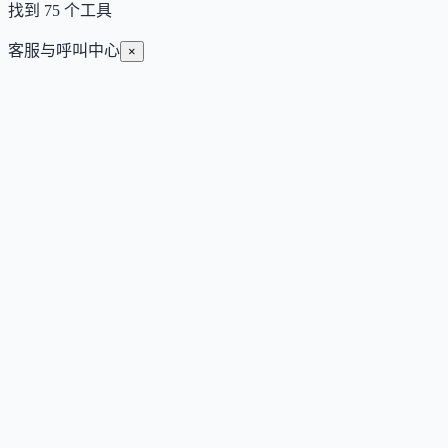
找到
75
个工具
客服与呼叫中心
×
CellCog
通过提示词雇佣具备独立身份与工作能力的AI员工，支持深
度推理驱动的多模态输出和智能体协作。
Freemium
自动化与智能体
通用
#
内容创作
#
客服问答
#
知识管理
查看详情
访问官网
Crewdle AI
面向中小企业的统一 AI 平台，整合聊天、自动化代理、内容
生成与网站搭建，按量付费无订阅。
Free
自动化与智能体
通用
#
内容创作
#
客服问答
#
网站搭建